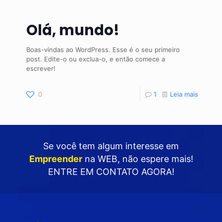
Olá, mundo!
Boas-vindas ao WordPress. Esse é o seu primeiro
post. Edite-o ou exclua-o, e então comece a
escrever!
0
1
Leia mais
Se você tem algum interesse em
Empreender
na WEB
, não espere mais!
ENTRE EM CONTATO AGORA!