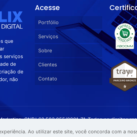
Acesse
Certifi
Portfólio
Serviços
os que
ar
Sobre
s serviços
dade de
Clientes
criação de
Contato
or, não
Marketing. CNPJ 62.503.055/0001-71. Todos os direitos r
 experiência. Ao utilizar este site, você concorda com a no