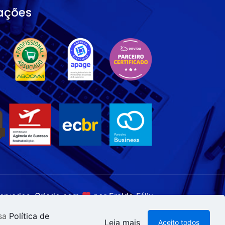
cações
eservados. Criado com
por Eraldo Félix.
ssa
Política de
Leia mais
Aceito todos