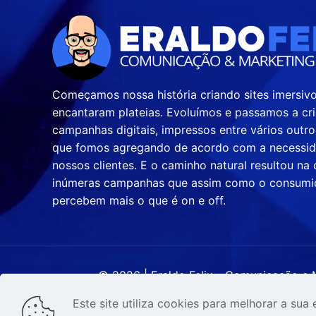
Começamos nossa história criando sites imersiv
encantaram plateias. Evoluímos e passamos a cri
campanhas digitais, impressos entre vários outro
que fomos agregando de acordo com a necessi
nossos clientes. E o caminho natural resultou na 
inúmeras campanhas que assim como o consumid
percebem mais o que é on e off.
© 2026 | Eraldo Felix - Comunicação e 
Este site utiliza cookies para melhorar a sua